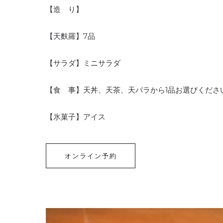
【造 り】
【天麩羅】7品
【サラダ】ミニサラダ
【食 事】天丼、天茶、天バラから1品お選びくださ
【氷菓子】アイス
オンライン予約
オ
ン
ラ
イ
ン
予
約