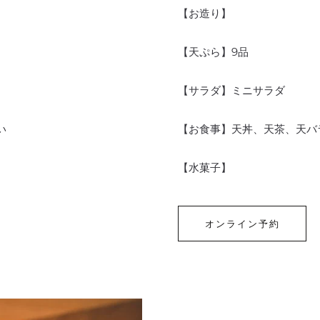
【お造り】
【天ぷら】9品
【サラダ】ミニサラダ
い
【お食事】天丼、天茶、天バ
【水菓子】
オンライン予約
オ
ン
ラ
イ
ン
予
約