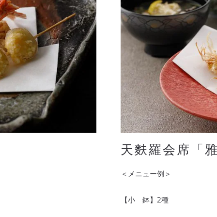
天麩羅会席「
＜メニュー例＞
【小 鉢】2種